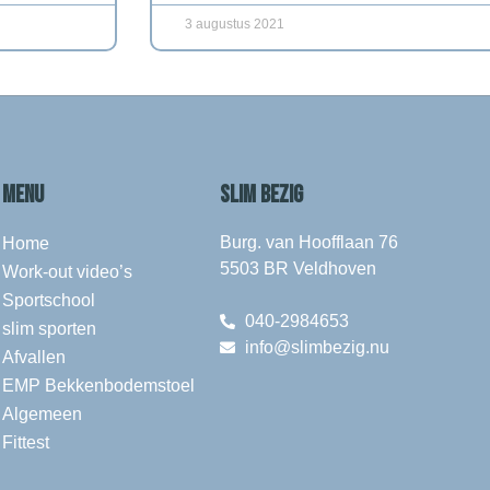
3 augustus 2021
MENU
SLIM BEZIG
Burg. van Hoofflaan 76
Home
5503 BR Veldhoven
Work-out video’s
Sportschool
040-2984653
slim sporten
info@slimbezig.nu
Afvallen
EMP Bekkenbodemstoel
Algemeen
Fittest