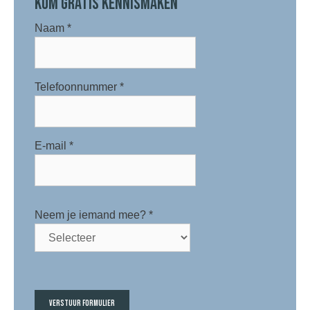
KOM GRATIS KENNISMAKEN
Naam
*
Telefoonnummer
*
E-mail
*
Neem je iemand mee?
*