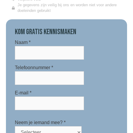
Je gegevens zijn veilig bij ons en worden niet voor andere
doeleinden gebruikt
KOM GRATIS KENNISMAKEN
Naam
*
Telefoonnummer
*
E-mail
*
Neem je iemand mee?
*