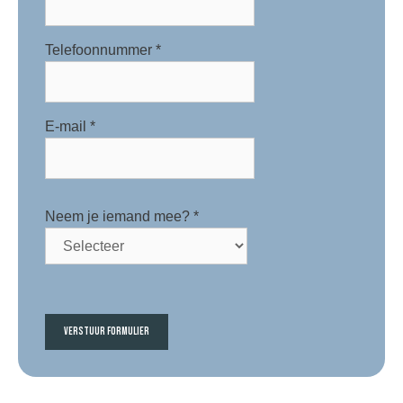
Telefoonnummer
*
E-mail
*
Neem je iemand mee?
*